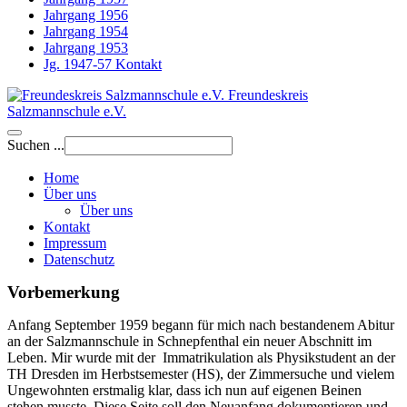
Jahrgang 1956
Jahrgang 1954
Jahrgang 1953
Jg. 1947-57 Kontakt
Freundeskreis
Salzmannschule e.V.
Suchen ...
Home
Über uns
Über uns
Kontakt
Impressum
Datenschutz
Vorbemerkung
Anfang September 1959 begann für mich nach bestandenem Abitur
an der Salzmannschule in Schnepfenthal ein neuer Abschnitt im
Leben. Mir wurde mit der Immatrikulation als Physikstudent an der
TH Dresden im Herbstsemester (HS), der Zimmersuche und vielem
Ungewohnten erstmalig klar, dass ich nun auf eigenen Beinen
stehen musste. Diese Seite soll den Neuanfang dokumentieren und