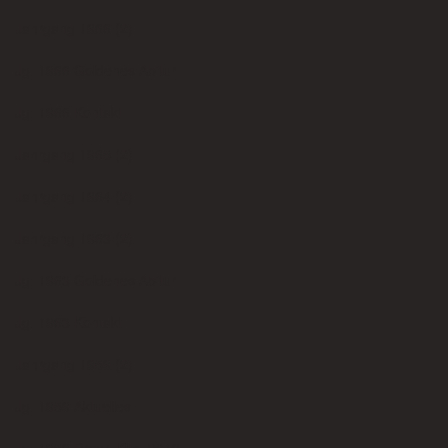
Jahrgang 1966 (2)
Link zur Salzmannschule
Jg. 1966 Goldenes Abitur
Events
Jg. 1966 Kontakt
Konzerterlebnis
Jahrgang 1965 (2)
Goldene Abiturjubiläen
Jahrgang 1964 (2)
Anmeldung
Jahrgang 1963 (2)
Jg. 1963 Goldenes Abitur
Jg. 1963 Kontakt
Angemeldet bleiben
Jahrgang 1959 (2)
Jg. 1959 Aktuelles
Registrieren
Jg. 1959 Progr. Kltn. 2019