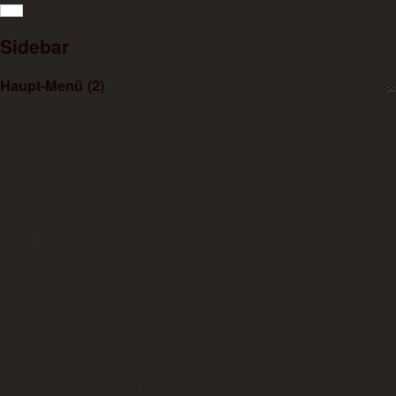
Goldene Abiturjubiläen der Jahrgänge ab 1974
Sidebar
Die Jubiläumstreffen zum Goldenen Abitur finden traditionsgemäß
im Rahmen des Sommerfestes der Salzmannschule statt.
×
Haupt-Menü (2)
Nachrichten (2)
Presseartikel (2)
Museum (2)
Museum - Besuch und Führungen
Ch.G. Salzmann (2)
Salzmann-Jahr 2011
Salzmann - Schriften
Link zur Salzmannschule (2)