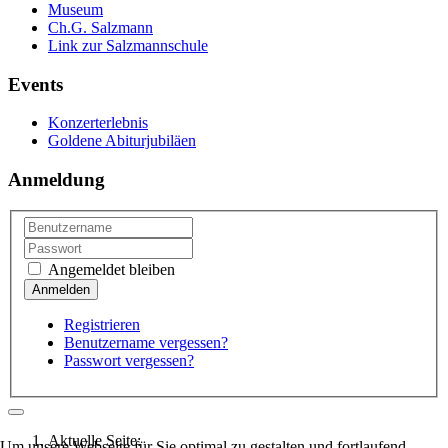
Museum
Ch.G. Salzmann
Link zur Salzmannschule
Events
Konzerterlebnis
Goldene Abiturjubiläen
Anmeldung
Angemeldet bleiben
Registrieren
Benutzername vergessen?
Passwort vergessen?
Aktuelle Seite:
Um unsere Webseite für Sie optimal zu gestalten und fortlaufend