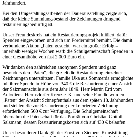
Jahrhundert.
Bei den Umgestaltungsarbeiten der Dauerausstellung zeigte sich,
daß der kleine Sammlungsbestand der Zeichnungen dringend
restaurierungsbedürftig ist.
Unser Freundeskreis hat ein Restaurierungsprojekt initiiert, dafür
Spenden eingeworben und sich um Fördermittel bemüht. Die damit
verbundene Aktion „Paten gesucht“ war ein großer Erfolg –
innerhalb weniger Wochen warb die Schulgemeinschaft Spenden in
einer Gesamthöhe von fast 2.000 Euro ein.
Wir danken den zahlreichen anonymen Spendern und ganz
besonders den „Paten“, die gezielt die Restaurierung einzelner
Zeichnungen unterstützten. Familie Uka aus Sömmerda ermöglichte
mit ihrer Spende in Höhe von 340 € die Restaurierung einer Ansicht
der Salzmannschule aus dem Jahr 1849. Herr Martin Ertl vom
Autodienst Hermsdorfer Kreuz e. K. und seine Familie wurden
„Paten“ der Ansicht Schnepfenthals aus dem späten 18. Jahrhundert
und stellten die zur Restaurierung der kolorierten Zeichnung
erforderlichen 560 € zur Verfügung. Die Schulgemeinschaft
übernahm die Patenschaft für das Porträt von Christian Gotthilf
Salzmann, dessen Restaurierungskosten sich auf 430 € belaufen.
Unser besonderer Dank gilt der Ernst von Siemens Kunststiftung