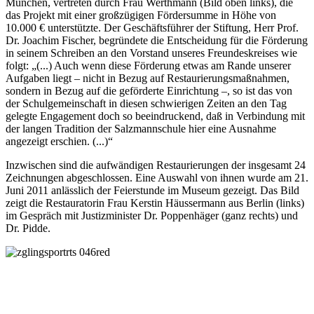
München, vertreten durch Frau Werthmann (Bild oben links), die
das Projekt mit einer großzügigen Fördersumme in Höhe von
10.000 € unterstützte. Der Geschäftsführer der Stiftung, Herr Prof.
Dr. Joachim Fischer, begründete die Entscheidung für die Förderung
in seinem Schreiben an den Vorstand unseres Freundeskreises wie
folgt: „(...) Auch wenn diese Förderung etwas am Rande unserer
Aufgaben liegt – nicht in Bezug auf Restaurierungsmaßnahmen,
sondern in Bezug auf die geförderte Einrichtung –, so ist das von
der Schulgemeinschaft in diesen schwierigen Zeiten an den Tag
gelegte Engagement doch so beeindruckend, daß in Verbindung mit
der langen Tradition der Salzmannschule hier eine Ausnahme
angezeigt erschien. (...)“
Inzwischen sind die aufwändigen Restaurierungen der insgesamt 24
Zeichnungen abgeschlossen. Eine Auswahl von ihnen wurde am 21.
Juni 2011 anlässlich der Feierstunde im Museum gezeigt. Das Bild
zeigt die Restauratorin Frau Kerstin Häussermann aus Berlin (links)
im Gespräch mit Justizminister Dr. Poppenhäger (ganz rechts) und
Dr. Pidde.